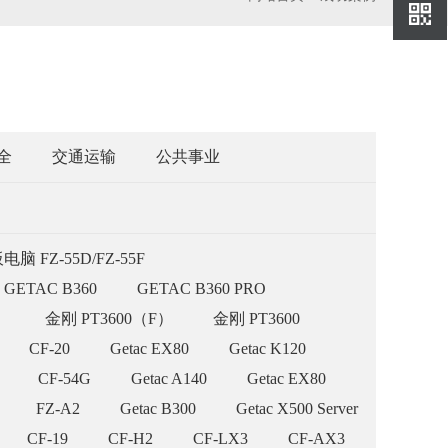
桥
400-
778-
0279
全
交通运输
公共事业
脑 FZ-55D/FZ-55F
GETAC B360
GETAC B360 PRO
）
金刚 PT3600（F）
金刚 PT3600
CF-20
Getac EX80
Getac K120
CF-54G
Getac A140
Getac EX80
FZ-A2
Getac B300
Getac X500 Server
CF-19
CF-H2
CF-LX3
CF-AX3