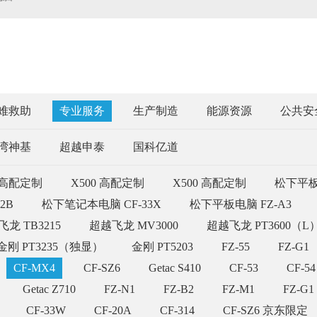
难救助
专业服务
生产制造
能源资源
公共安
湾神基
超越申泰
国科亿道
0 高配定制
X500 高配定制
X500 高配定制
松下平板电
2B
松下笔记本电脑 CF-33X
松下平板电脑 FZ-A3
龙 TB3215
超越飞龙 MV3000
超越飞龙 PT3600（L
金刚 PT3235（独显）
金刚 PT5203
FZ-55
FZ-G1
CF-MX4
CF-SZ6
Getac S410
CF-53
CF-54
Getac Z710
FZ-N1
FZ-B2
FZ-M1
FZ-G1
CF-33W
CF-20A
CF-314
CF-SZ6 京东限定