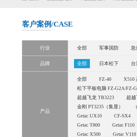
客户案例
/CASE
行业
全部
军事国防
急
品牌
全部
日本松下
台
全部
FZ-40
X51
松下平板电脑 FZ-G2A/FZ-G
超越飞龙 TB3223
超越飞
金刚 PT3235（集显）
产品
Getac UX10
CF-SX4
Getac T800
Getac F110
Getac X500
Getac V110