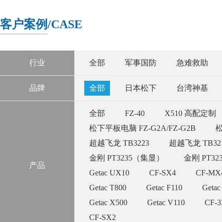
客户案例
/CASE
行业
全部
军事国防
急难救助
品牌
全部
日本松下
台湾神基
全部
FZ-40
X510 高配定制
松下平板电脑 FZ-G2A/FZ-G2B
松
超越飞龙 TB3223
超越飞龙 TB32
金刚 PT3235（集显）
金刚 PT3
产品
Getac UX10
CF-SX4
CF-MX
Getac T800
Getac F110
Getac
Getac X500
Getac V110
CF-
CF-SX2