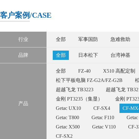
客户案例
/CASE
行业
全部
军事国防
急难救助
品牌
全部
日本松下
台湾神基
全部
FZ-40
X510 高配定制
松下平板电脑 FZ-G2A/FZ-G2B
松
超越飞龙 TB3223
超越飞龙 TB32
金刚 PT3235（集显）
金刚 PT3
产品
Getac UX10
CF-SX4
CF-MX
Getac T800
Getac F110
Getac
Getac X500
Getac V110
CF-
CF-SX2