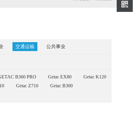
桥
400-
778-
0279
全
交通运输
公共事业
GETAC B360 PRO
Getac EX80
Getac K120
10
Getac Z710
Getac B300