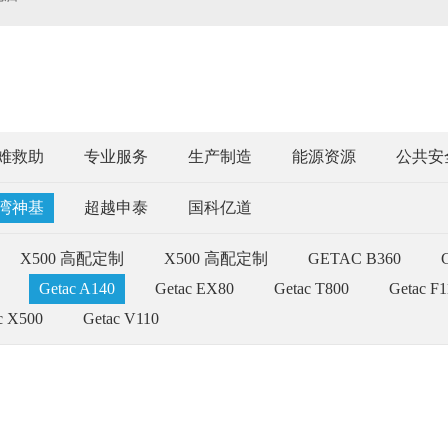
难救助
专业服务
生产制造
能源资源
公共安
湾神基
超越申泰
国科亿道
X500 高配定制
X500 高配定制
GETAC B360
Getac A140
Getac EX80
Getac T800
Getac F1
c X500
Getac V110